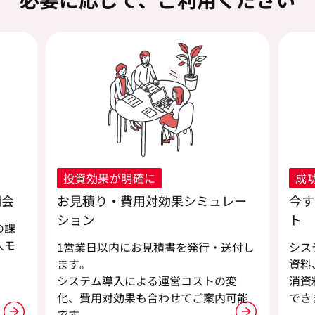
投資効果が明確に
成
明会
お見積り・費用対効果シミュレー
今す
ション
ト
の課
入モ
1営業日以内にお見積書を発行・送付し
シス
ます。
資料
。
システム導入による運営コストの変
消資
化、費用対効果も合わせてご案内可能
でき
です。