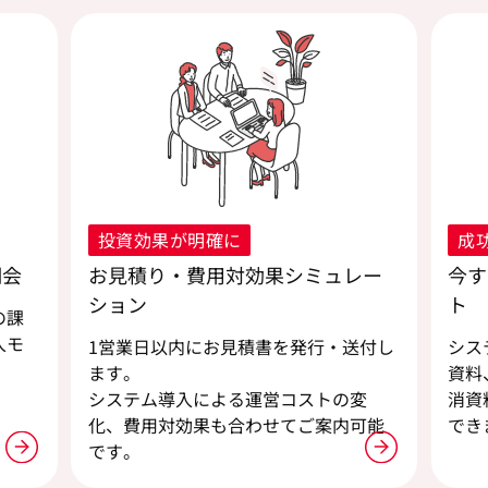
投資効果が明確に
成
明会
お見積り・費用対効果シミュレー
今す
ション
ト
の課
入モ
1営業日以内にお見積書を発行・送付し
シス
ます。
資料
。
システム導入による運営コストの変
消資
化、費用対効果も合わせてご案内可能
でき
です。