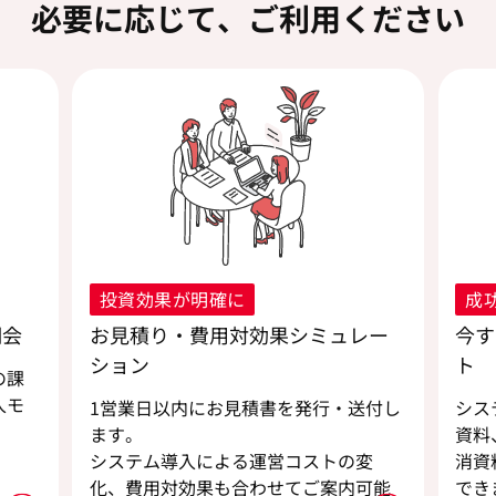
必要に応じて、ご利用ください
投資効果が明確に
成
明会
お見積り・費用対効果シミュレー
今す
ション
ト
の課
入モ
1営業日以内にお見積書を発行・送付し
シス
ます。
資料
。
システム導入による運営コストの変
消資
化、費用対効果も合わせてご案内可能
でき