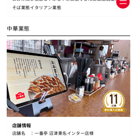
そば業態
イタリアン業態
中華業態
店舗情報
店舗名
一番亭 沼津東名インター店様